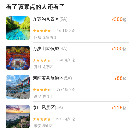
看了该景点的人还看了
280
九寨沟风景区
(5A)
¥
起
7751条评论


阿坝·九寨沟县
100
万岁山武侠城
(4A)
¥
起
1240条评论


开封·龙亭区
88
河南宝泉旅游区
(5A)
¥
起
1374条评论


新乡·辉县市
115
泰山风景区
(5A)
¥
起
6302条评论


泰安·泰山区