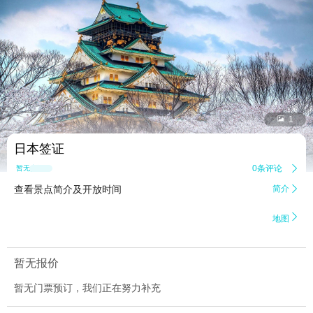


1
日本签证
0条评论

暂无点评
查看景点简介及开放时间
简介


地图
暂无报价
暂无门票预订，我们正在努力补充