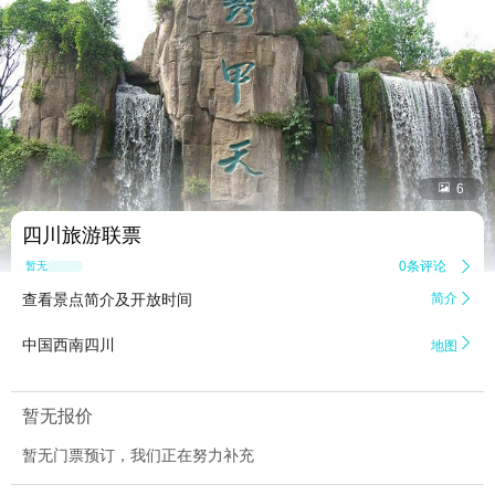


6
四川旅游联票
0条评论

暂无点评
查看景点简介及开放时间
简介


中国西南四川
地图
暂无报价
暂无门票预订，我们正在努力补充