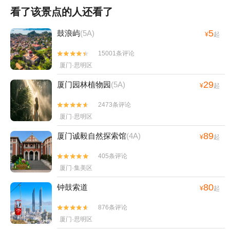
看了该景点的人还看了
5
鼓浪屿
(5A)
¥
起
15001条评论


厦门·思明区
29
厦门园林植物园
(5A)
¥
起
2473条评论


厦门·思明区
89
厦门诚毅自然探索馆
(4A)
¥
起
405条评论


厦门·集美区
80
钟鼓索道
¥
起
876条评论


厦门·思明区