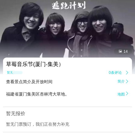


14
草莓音乐节(厦门-集美）
0条评论

暂无点评
查看景点简介及开放时间
简介


福建省厦门集美区杏林湾大草地。
地图
暂无报价
暂无门票预订，我们正在努力补充