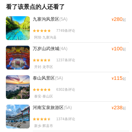
看了该景点的人还看了
280
九寨沟风景区
(5A)
¥
起
7749条评论


阿坝·九寨沟县
100
万岁山武侠城
(4A)
¥
起
1237条评论


开封·龙亭区
115
泰山风景区
(5A)
¥
起
6302条评论


泰安·泰山区
238
河南宝泉旅游区
(5A)
¥
起
1374条评论


新乡·辉县市