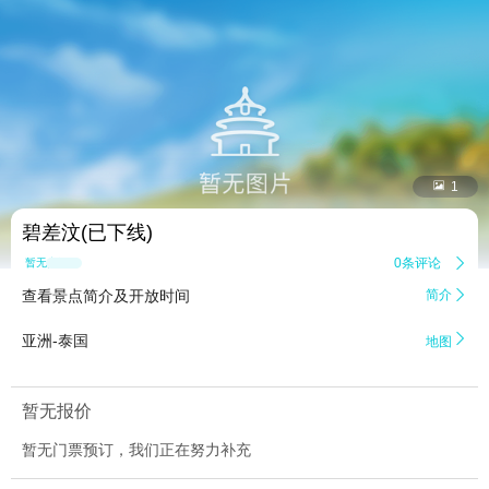


1
碧差汶(已下线)
0条评论

暂无点评
查看景点简介及开放时间
简介


亚洲-泰国
地图
暂无报价
暂无门票预订，我们正在努力补充