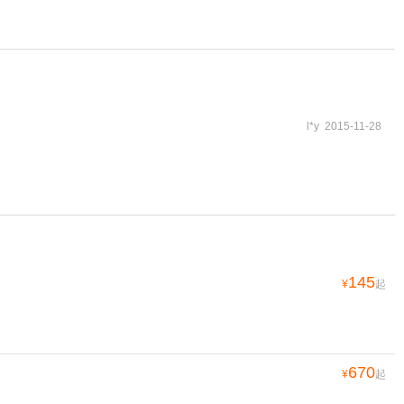
l*y 2015-11-28
145
¥
起
670
¥
起