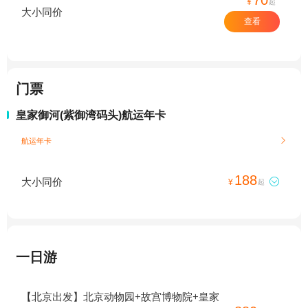
¥
起
大小同价
查看
门票
皇家御河(紫御湾码头)航运年卡
航运年卡

188
大小同价

¥
起
一日游
【北京出发】北京动物园+故宫博物院+皇家