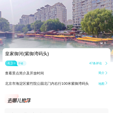


8
皇家御河(紫御湾码头)
4.3
47条评论

分
不错
查看景点简介及开放时间
简介


北京市海淀区紫竹院公园北门内右行100米紫御湾码头
地图