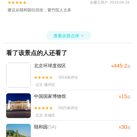
去哪儿用户 2023-04-19


建议从颐和园往回坐，紫竹院人太多
查看全部点评

看了该景点的人还看了
445.2
北京环球度假区
¥
起
3918条评论


北京·通州区
15
中国国家博物馆
¥
起
5925条评论


北京·东城区
30
颐和园
(5A)
¥
起