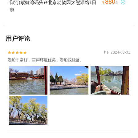
880
御河(紫御湾码头)+北京动物园大熊猫馆1日

¥
起
游
用户评论
l*e 2024-03-31


游船非常好，两岸环境优美，游船很稳当。