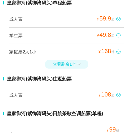
皇家御河(紫御湾码头)单程船票
59.9
成人票

¥
起
49.8
学生票

¥
起
168
家庭票2大1小

¥
起
查看剩余1个

皇家御河(紫御湾码头)往返船票
108
成人票

¥
起
皇家御河(紫御湾码头)日航茶歇空调船票(单程)
99
¥
起