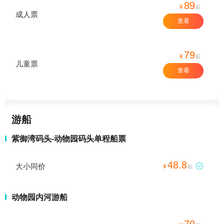
89
¥
起
成人票
查看
79
¥
起
儿童票
查看
游船
紫御湾码头-动物园码头单程船票
48.8
大小同价

¥
起
动物园内河游船
70