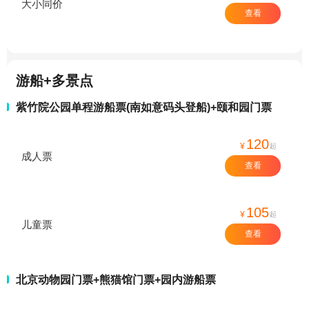
大小同价
查看
游船+多景点
紫竹院公园单程游船票(南如意码头登船)+颐和园门票
120
¥
起
成人票
查看
105
¥
起
儿童票
查看
北京动物园门票+熊猫馆门票+园内游船票