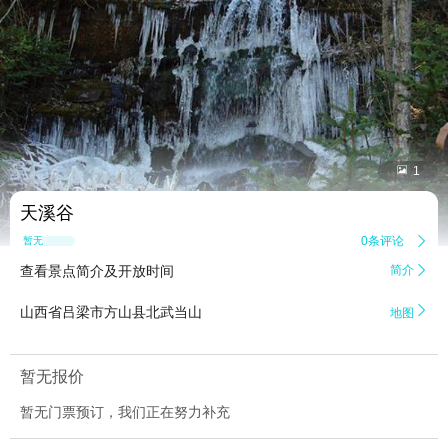


1
天溪谷
0条评论

暂无点评
查看景点简介及开放时间
简介


山西省吕梁市方山县北武当山
地图
暂无报价
暂无门票预订，我们正在努力补充