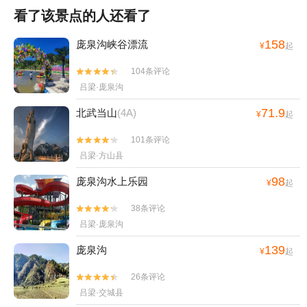
看了该景点的人还看了
158
庞泉沟峡谷漂流
¥
起
104条评论


吕梁·庞泉沟
71.9
北武当山
(4A)
¥
起
101条评论


吕梁·方山县
98
庞泉沟水上乐园
¥
起
38条评论


吕梁·庞泉沟
139
庞泉沟
¥
起
26条评论


吕梁·交城县