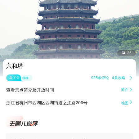


36
六和塔
4.7
925条评论
4条攻略

分
很棒
查看景点简介及开放时间
简介


浙江省杭州市西湖区西湖街道之江路206号
地图