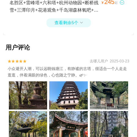
245
名胜区+雷峰塔+六和塔+杭州动物园+断桥残

¥
起
雪+三潭印月+花港观鱼+千岛湖森林氧吧+苏
堤+九溪烟树+灵隐飞来峰景区+千岛湖东南
查看剩余5个

湖区+良渚古城遗址公园+京杭大运河杭州景
区+杭州博物馆+西溪国家湿地公园+杭州烂
苹果乐园+千岛湖中心湖区+灵隐寺+杭州宋
用户评论
城+良渚博物院+杭州孔庙+千岛湖植物园+千
岛湖啤酒小镇+千岛湖灯塔+千岛湖天屿景区
+良渚文化村+千岛湖广场1日游
去哪儿用户 2025-03-23


小众避开人潮，可以远眺钱塘江，有静谧的古塔，很适合一个人走走
逛逛，伴着满眼的绿色，心也随之宁静。🌿✨