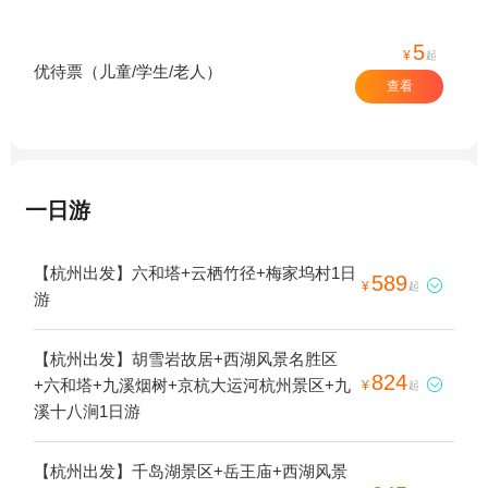
5
¥
起
优待票（儿童/学生/老人）
查看
一日游
【杭州出发】六和塔+云栖竹径+梅家坞村1日
589

¥
起
游
【杭州出发】胡雪岩故居+西湖风景名胜区
824
+六和塔+九溪烟树+京杭大运河杭州景区+九

¥
起
溪十八涧1日游
【杭州出发】千岛湖景区+岳王庙+西湖风景