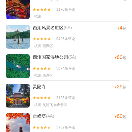
1170条评论


杭州
4
西湖风景名胜区
(5A)
¥
起
9425条评论


杭州·西湖区
60
西溪国家湿地公园
(5A)
¥
起
5874条评论


杭州·西湖区
29
灵隐寺
¥
起
2125条评论


杭州·灵隐飞来峰景区
60
雷峰塔
(4A)
¥
起
3762条评论

