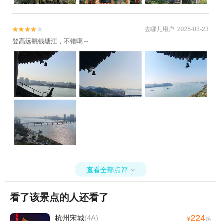
去哪儿用户 2025-03-23


登高远眺钱塘江，不错噶～
查看全部点评

看了该景点的人还看了
224
杭州宋城
(4A)
¥
起