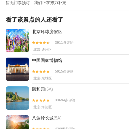
暂无门票预订，我们正在努力补充
看了该景点的人还看了
北京环球度假区
3911条评论


北京·通州区
中国国家博物馆
5915条评论


北京·东城区
颐和园
(5A)
33694条评论


北京·海淀区
八达岭长城
(5A)