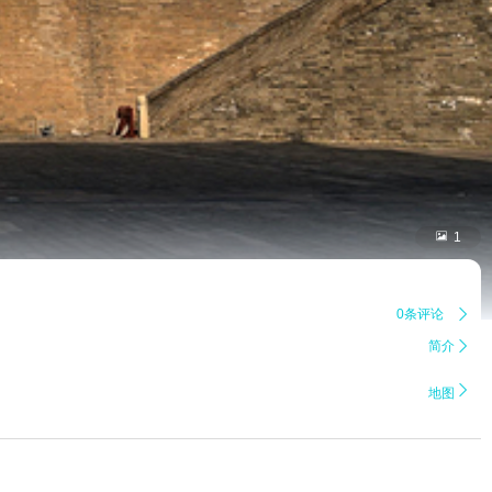

1
0条评论

简介


地图