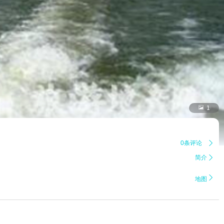

1
0条评论

简介


地图