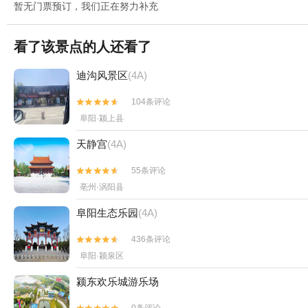
暂无门票预订，我们正在努力补充
看了该景点的人还看了
迪沟风景区
(4A)
104条评论


阜阳·颍上县
天静宫
(4A)
55条评论


亳州·涡阳县
阜阳生态乐园
(4A)
436条评论


阜阳·颍泉区
颍东欢乐城游乐场