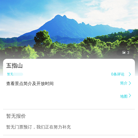


3
五指山
0条评论

暂无点评
查看景点简介及开放时间
简介


地图
暂无报价
暂无门票预订，我们正在努力补充