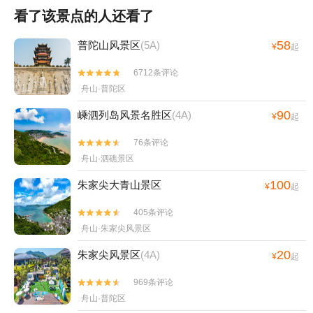
看了该景点的人还看了
58
普陀山风景区
(5A)
¥
起
6712条评论


舟山·普陀区
90
嵊泗列岛风景名胜区
(4A)
¥
起
76条评论


舟山·泗礁景区
100
朱家尖大青山景区
¥
起
405条评论


舟山·朱家尖风景区
20
朱家尖风景区
(4A)
¥
起
969条评论


舟山·普陀区