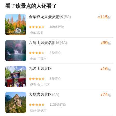
看了该景点的人还看了
115
金华双龙风景旅游区
(5A)
¥
起
409条评论


金华·双龙
69
六洞山风景名胜区
(4A)
¥
起
2条评论


金华·兰溪市
16
九峰山风景区
¥
起
8条评论


伊春·金山屯区
74
大慈岩风景区
(4A)
¥
起
1139条评论


杭州·建德市