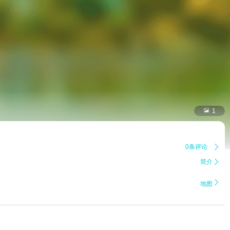

1
0条评论

简介


地图