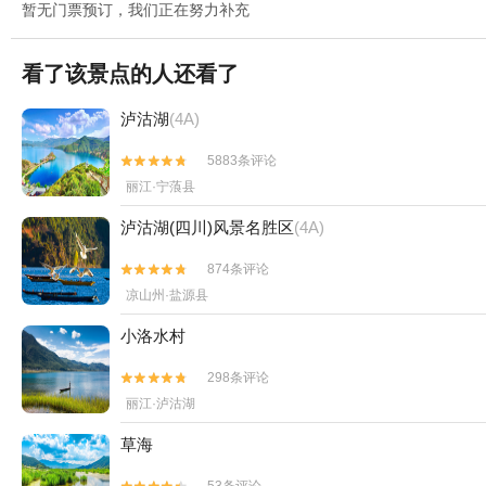
暂无门票预订，我们正在努力补充
看了该景点的人还看了
泸沽湖
(4A)
5883条评论


丽江·宁蒗县
泸沽湖(四川)风景名胜区
(4A)
874条评论


凉山州·盐源县
小洛水村
298条评论


丽江·泸沽湖
草海