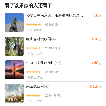
看了该景点的人还看了
10
侵华日军南京大屠杀遇难同胞纪念馆
(4A)
¥
起
6620条评论


南京·建邺区
66
红山森林动物园
(4A)
¥
起
2143条评论


南京·玄武区
40
牛首山文化旅游区
(4A)
¥
起
2680条评论


南京·江宁区
31.2
南京总统府
(4A)
¥
起
20544条评论


南京·玄武区