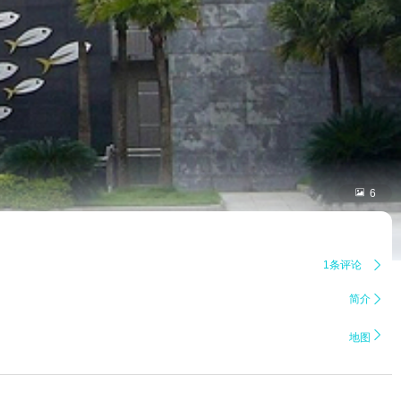

6
1条评论

简介


地图