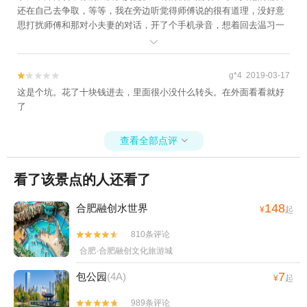
还在自己去争取，等等，我在旁边听觉得师傅说的很有道理，没好意
思打扰师傅和那对小夫妻的对话，开了个手机录音，想着回去温习一
下师傅的语录，这也是弘扬佛法弘扬师傅教诲的好事，另外，院子也

不是什么私密场所，虽然未征得师傅同意，但出发点，是善意的。这
时，有个护法跑来，未经过我的同意，把我的手机一把抢了去，然后
g*4 2019-03-17


自行翻我的手机，把里面录音数据给删了，说，未经过师傅的同意，
这是个坑。花了十块钱进去，里面很小没什么转头。在外面看看就好
侵犯了他人的隐私。好吧，我录音未经过师傅同意，是我的不对，但
了
佛门净土里的一个护法就可以未经过香客的同意抢过一个私人手机删
数据么?我不能理解。这是什么样的护法?这种行为，跟劫匪有区别吗?
也许我录音未经过师傅的同意违反了寺规也或许违反了一些风俗，但
查看全部点评

出发点是善意的，我相信菩萨和寺规也是不会处罚我什么，即便要处
罚，你一个护法有什么权利抢夺公民的私人财产，擅自删除私人手机
看了该景点的人还看了
里的数据!一个护法，一个寺庙里的神职人员，以未经过别人的允许进
行了录音侵犯他人隐私为由，就直接抢过香客的手机，擅自删除他人
148
合肥融创水世界
¥
起
手机里的数据，不知道这是不是侵犯他人的隐私?如果香客手机里的钱
物丢失，或者被转走，谁负责!?这就是赤裸裸的抢劫! 竟然还发生在佛
810条评论


门净土大雄宝殿的门前! 这种寺庙，反正我这辈子再也不会去!!!
合肥·合肥融创文化旅游城
7
包公园
(4A)
¥
起
989条评论

