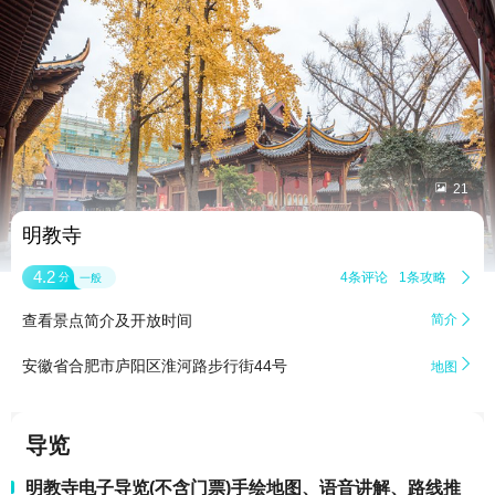


21
明教寺
4.2
4条评论
1条攻略

分
一般
查看景点简介及开放时间
简介


安徽省合肥市庐阳区淮河路步行街44号
地图
导览
明教寺电子导览(不含门票)手绘地图、语音讲解、路线推