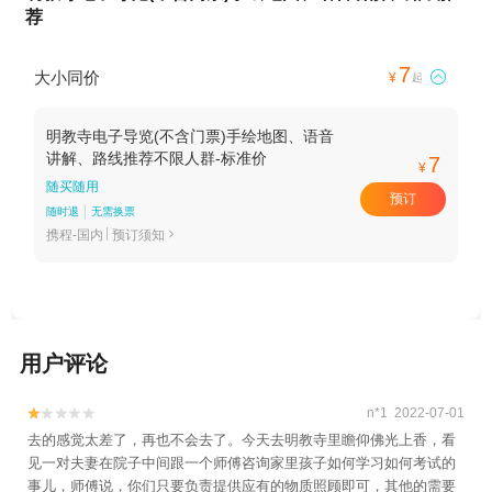
荐
7
大小同价

¥
起
明教寺电子导览(不含门票)手绘地图、语音
讲解、路线推荐不限人群-标准价
7
¥
随买随用
预订
随时退
无需换票
携程-国内
预订须知

用户评论
n*1 2022-07-01


去的感觉太差了，再也不会去了。今天去明教寺里瞻仰佛光上香，看
见一对夫妻在院子中间跟一个师傅咨询家里孩子如何学习如何考试的
事儿，师傅说，你们只要负责提供应有的物质照顾即可，其他的需要