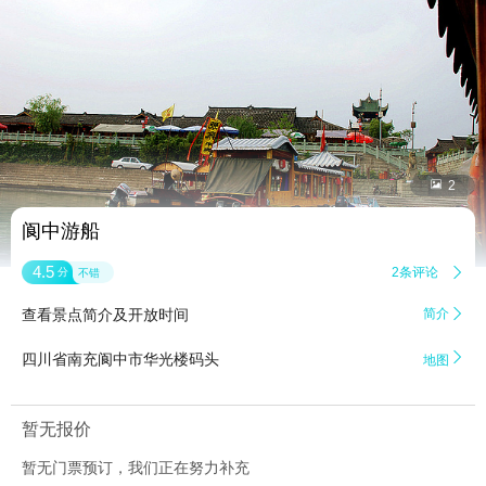


2
阆中游船
4.5
2条评论

分
不错
查看景点简介及开放时间
简介


四川省南充阆中市华光楼码头
地图
暂无报价
暂无门票预订，我们正在努力补充