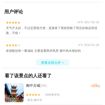
用户评论
m*9 2017-02-19


天气不太好，不过定票很方便，直接拿了票就登船了而且价格还有优
惠，不错！
e*4 2015-01-28


坐游船别有一番滋味 主要是看两岸风景 阆中风水很好的
查看全部点评

看了该景点的人还看了
15
阆中古城
(5A)
¥
起
1989条评论


南充·阆中市