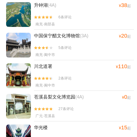
38
升钟湖
(4A)
¥
起
6条评论


南充·南部县
20
中国保宁醋文化博物馆
(3A)
¥
起
5条评论


南充·阆中市
110
川北道署
¥
起
2条评论


南充·阆中市
0
苍溪县梨文化博览园
(4A)
¥
起
27条评论


广元·苍溪县
15
华光楼
¥
起