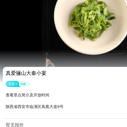
真爱骊山大秦小宴
4.8
分
很棒
查看景点简介及开放时间
陕西省西安市临潼区凤凰大道9号
暂无报价