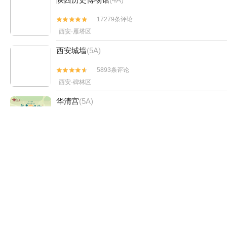
17279条评论


西安·雁塔区
西安城墙
(5A)
5893条评论


西安·碑林区
华清宫
(5A)
44160条评论


西安·临潼区
《长恨歌》演出
29287条评论


西安·华清宫
西安碑林博物馆
(5A)
3697条评论

