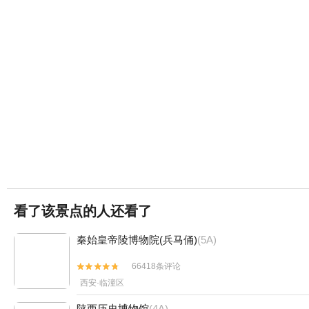
看了该景点的人还看了
秦始皇帝陵博物院(兵马俑)
(5A)
66418条评论


西安·临潼区
陕西历史博物馆
(4A)