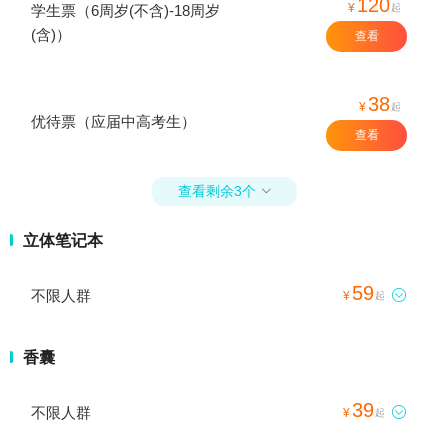
120
¥
起
学生票（6周岁(不含)-18周岁
(含)）
查看
38
¥
起
优待票（应届中高考生）
查看
查看剩余3个

立体笔记本
59
不限人群

¥
起
香囊
39
不限人群

¥
起