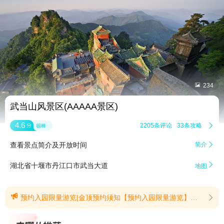


234
武当山风景区(AAAAA景区)
4.6
2205条评论
33条攻略

分
很棒
查看景点简介及开放时间
简介


湖北省十堰市丹江口市武当大道
地图

预约入园限量游览|金顶预约须知【预约入园限量游览】为保障游客安全与游览体验，武当山景区自公告发布之日起，在3天及以上法定假日期间，对太和宫（金顶）景点实行预约入园、限量游览管理，对其他景点不实行预约限流。具体事项公告如下：一、限量标准太和宫（金顶）景点实行分时段限量管理，全天游客接待量为1.2万人。其中，当日开园至12:00期间，累计接待不超过7000人；12:00至当日闭园期间，累计接待不超过5000人。二、票务办理普通游客预约完成后，可在线上同步购买景区门票。学生、军人等享受优惠的群体，可直接在线上预约后凭本人身份证及优惠证件在检票口核验入园。不熟悉线上预约和购票的老年群体可在线下适老绿色窗口购票。三、信息关注与咨询服务请广大游客提前规划行程，及时通过微信、微博关注武当山景区发布的实时信息，自觉遵守景区管理规定，安全出行、文明游览。如有疑问，可拨打以下服务电话：景区求助热线：0719-5689187;游客中心票务电话：0719-5665396;智慧旅游客服电话：0719-5062369（如遇占线，可添加企业微信）感谢您的理解与配合。(提示有效期2026/4/30至2026/12/31)【金顶预约须知】武当山金顶景区实行分时预约游览，未预约、未到预约时段或错过预约时段，均无法进入金顶景区。游客在网络平台预约武当山景区门票后，入园日期和预约金顶景区的游览时间都无法更改，若需调整，只能申请退款重新预约， 感谢您的理解与配合。(提示有效期2025/10/17至2026/12/31)
