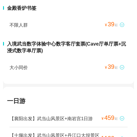
金殿香炉书签
39
不限人群

¥
起
入境武当数字体验中心数字客厅套票(Cave厅单厅票+沉
浸式数字单厅票)
39
大小同价

¥
起
一日游
459
【襄阳出发】武当山风景区+南岩宫1日游

¥
起
【十堰出发】武当山风景区+丹江口大坝景区