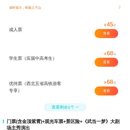
省时省力，快速上下山

45
¥
起
成人票
查看
68
¥
起
学生票（应届中高考生）
查看
68
¥
起
优待票（西北五省高铁游客
专享）
查看
查看剩余1个

门票(含金顶紫霄)+观光车票+景区险+《武当一梦》大剧
场主秀演出