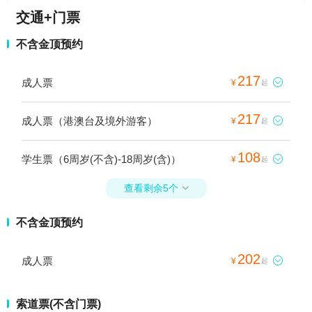
交通+门票
不含金顶预约
217
成人票

¥
起
217
成人票（港澳台及境外游客）

¥
起
108
学生票（6周岁(不含)-18周岁(含)）

¥
起
查看剩余5个

不含金顶预约
202
成人票

¥
起
索道票(不含门票)