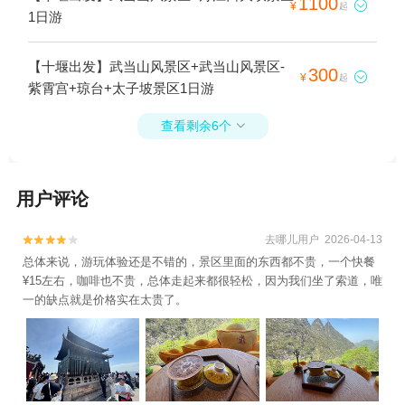
1100

¥
起
1日游
【十堰出发】武当山风景区+武当山风景区-
300

¥
起
紫霄宫+琼台+太子坡景区1日游
查看剩余6个

用户评论
去哪儿用户 2026-04-13


总体来说，游玩体验还是不错的，景区里面的东西都不贵，一个快餐
¥15左右，咖啡也不贵，总体走起来都很轻松，因为我们坐了索道，唯
一的缺点就是价格实在太贵了。