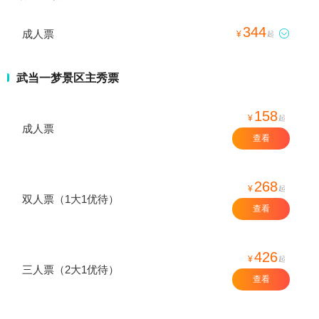
344
成人票

¥
起
武当一梦景区主秀票
158
¥
起
成人票
查看
268
¥
起
双人票（1大1优待）
查看
426
¥
起
三人票（2大1优待）
查看