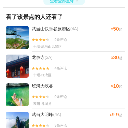
查看全部点评

看了该景点的人还看了
50
武当山快乐谷旅游区
(4A)
¥
起
9条评论


十堰·武当山风景区
30
龙泉寺
(3A)
¥
起
4条评论


十堰·张湾区
10
班河大峡谷
¥
起
0条评论


襄阳·谷城县
9.9
武当大明峰
(4A)
¥
起
3条评论

