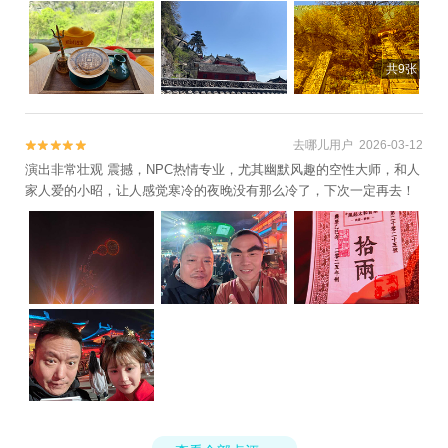
共9张
去哪儿用户 2026-03-12


演出非常壮观 震撼，NPC热情专业，尤其幽默风趣的空性大师，和人
家人爱的小昭，让人感觉寒冷的夜晚没有那么冷了，下次一定再去！