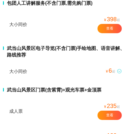
包团人工讲解服务(不含门票,需先购门票)
398
¥
起
大小同价
查看
武当山风景区电子导览(不含门票)手绘地图、语音讲解、
路线推荐
6
大小同价

¥
起
武当山风景区门票(含紫霄)+观光车票+金顶票
235
¥
起
成人票
查看