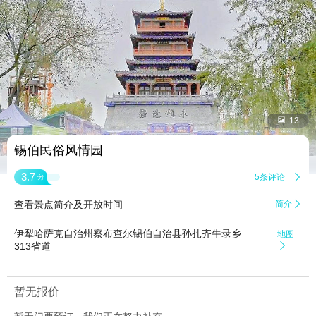


13
锡伯民俗风情园
3.7
5条评论

分
查看景点简介及开放时间
简介

伊犁哈萨克自治州察布查尔锡伯自治县孙扎齐牛录乡
地图
313省道

暂无报价