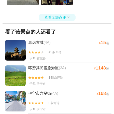
查看全部点评

看了该景点的人还看了
15
惠远古城
(4A)
¥
起
45条评论


伊犁·霍城县
1148
喀赞其民俗旅游区
(3A)
¥
起
148条评论


伊犁·伊宁市
168
伊宁市六星街
(4A)
¥
起
0条评论


伊犁·伊宁市