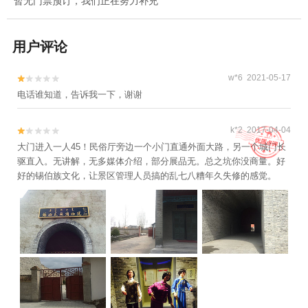
暂无门票预订，我们正在努力补充
用户评论
w*6 2021-05-17


电话谁知道，告诉我一下，谢谢
k*2 2017-04-04


大门进入一人45！民俗厅旁边一个小门直通外面大路，另一个城门长
驱直入。无讲解，无多媒体介绍，部分展品无。总之坑你没商量。好
好的锡伯族文化，让景区管理人员搞的乱七八糟年久失修的感觉。