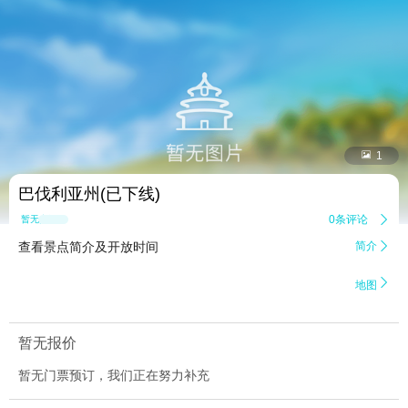


1
巴伐利亚州(已下线)
0条评论

暂无点评
查看景点简介及开放时间
简介


地图
暂无报价
暂无门票预订，我们正在努力补充