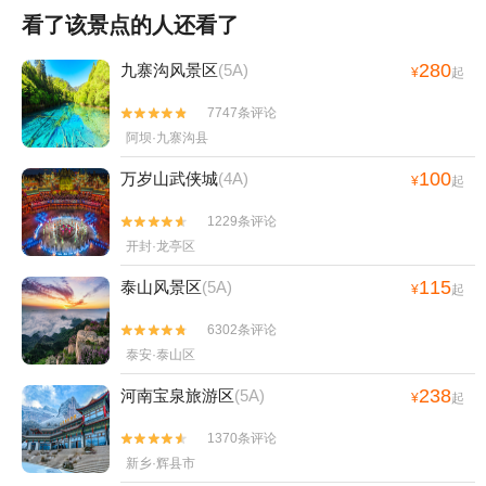
看了该景点的人还看了
280
九寨沟风景区
(5A)
¥
起
7747条评论


阿坝·九寨沟县
100
万岁山武侠城
(4A)
¥
起
1229条评论


开封·龙亭区
115
泰山风景区
(5A)
¥
起
6302条评论


泰安·泰山区
238
河南宝泉旅游区
(5A)
¥
起
1370条评论


新乡·辉县市