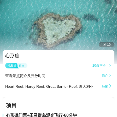


10
心形礁
4.6
20条评论

分
很棒
查看景点简介及开放时间
简介


Heart Reef, Hardy Reef, Great Barrier Reef, 澳大利亚
地图
项目
心形礁门票+圣灵群岛观光飞行-60分钟