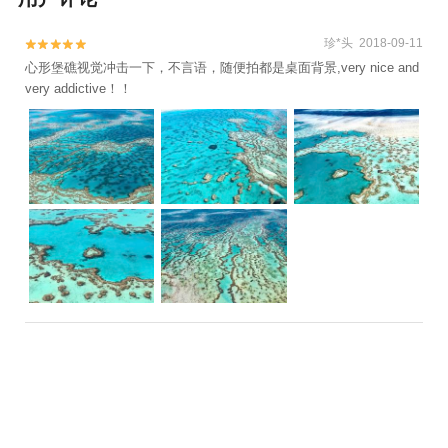
珍*头 2018-09-11


心形堡礁视觉冲击一下，不言语，随便拍都是桌面背景,very nice and
very addictive！！
檬*子 2019-01-16


从汉密尔顿岛到心型堡礁的飞行时间为30 分钟。为了保护心型堡礁，
所有的游客都只能在飞行器上一睹其美景。大堡礁本身的水色就很好
看，搭配在一起更是美轮美奂。