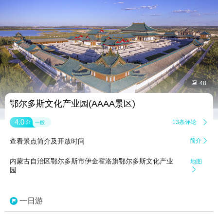


48
鄂尔多斯文化产业园(AAAA景区)
4.0
13条评论

分
一般
查看景点简介及开放时间
简介

内蒙古自治区鄂尔多斯市伊金霍洛旗鄂尔多斯文化产业
地图
园

一日游