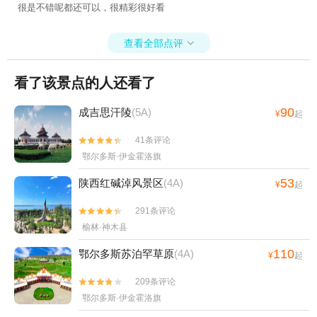
很是不错呢都还可以，很精彩很好看
查看全部点评

看了该景点的人还看了
90
成吉思汗陵
(5A)
¥
起
41条评论


鄂尔多斯·伊金霍洛旗
53
陕西红碱淖风景区
(4A)
¥
起
291条评论


榆林·神木县
110
鄂尔多斯苏泊罕草原
(4A)
¥
起
209条评论


鄂尔多斯·伊金霍洛旗