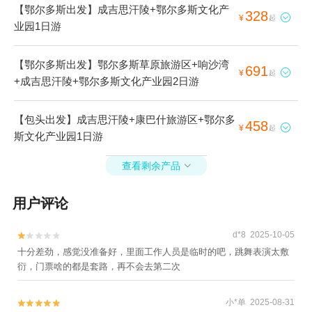
【鄂尔多斯出发】成吉思汗陵+鄂尔多斯文化产
328

¥
起
业园1日游
【鄂尔多斯出发】鄂尔多斯草原旅游区+响沙湾
691

¥
起
+成吉思汗陵+鄂尔多斯文化产业园2日游
【包头出发】成吉思汗陵+康巴什旅游区+鄂尔多
458

¥
起
斯文化产业园1日游
查看剩余产品

用户评论
d*8 2025-10-05


十分差劲，感觉没准备好，里面工作人员是临时的吧，跳舞表演太敷
衍，门票啥的都是套路，再不会去第二次
小*单 2025-08-31

