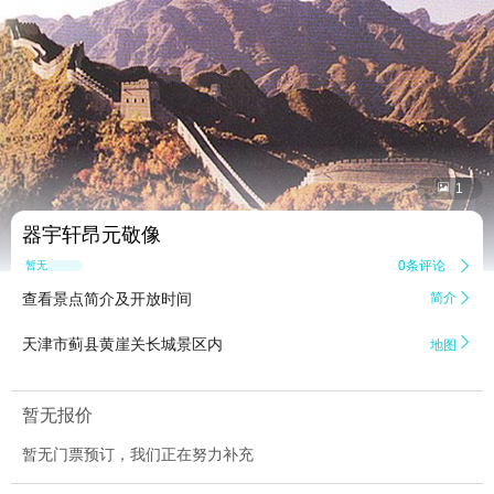


1
器宇轩昂元敬像
0条评论

暂无点评
查看景点简介及开放时间
简介


天津市蓟县黄崖关长城景区内
地图
暂无报价
暂无门票预订，我们正在努力补充