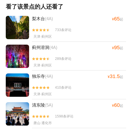
看了该景点的人还看了
65
梨木台
(4A)
¥
起
733条评论


天津·蓟州区
95
蓟州溶洞
(4A)
¥
起
289条评论


天津·蓟州区
31.5
独乐寺
(4A)
¥
起
410条评论


天津·蓟州区
60
清东陵
(5A)
¥
起
1598条评论


唐山·遵化市