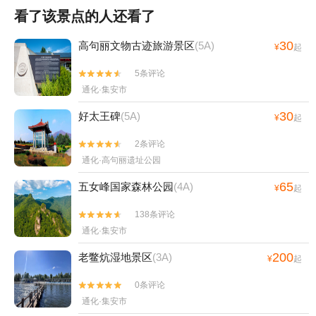
看了该景点的人还看了
30
高句丽文物古迹旅游景区
(5A)
¥
起
5条评论


通化·集安市
30
好太王碑
(5A)
¥
起
2条评论


通化·高句丽遗址公园
65
五女峰国家森林公园
(4A)
¥
起
138条评论


通化·集安市
200
老鳖炕湿地景区
(3A)
¥
起
0条评论


通化·集安市