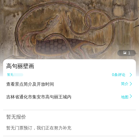


1
高句丽壁画
0条评论

暂无点评
查看景点简介及开放时间
简介


吉林省通化市集安市高句丽王城内
地图
暂无报价
暂无门票预订，我们正在努力补充