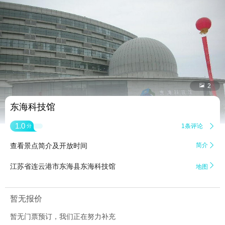


2
东海科技馆
1.0
1条评论

分
查看景点简介及开放时间
简介


江苏省连云港市东海县东海科技馆
地图
暂无报价
暂无门票预订，我们正在努力补充