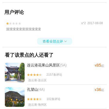
用户评论
u*2 2017-08-08


没没没没没没没没没没没
查看全部点评

看了该景点的人还看了
85
连云港花果山风景区
(5A)
¥
起
2157条评论


连云港·连云区
36
孔望山
(4A)
¥
起
102条评论


连云港·海州区