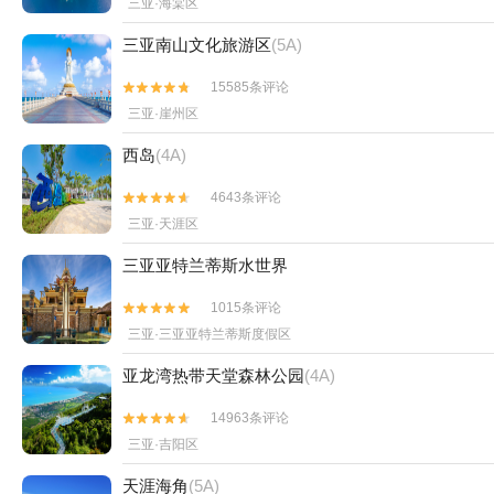
三亚·海棠区
三亚南山文化旅游区
(5A)
15585条评论


三亚·崖州区
西岛
(4A)
4643条评论


三亚·天涯区
三亚亚特兰蒂斯水世界
1015条评论


三亚·三亚亚特兰蒂斯度假区
亚龙湾热带天堂森林公园
(4A)
14963条评论


三亚·吉阳区
天涯海角
(5A)