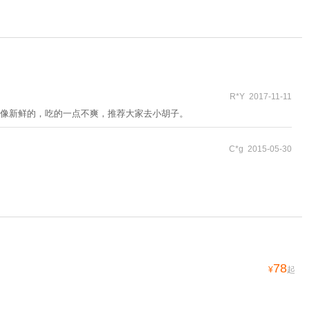
R*Y 2017-11-11
像新鲜的，吃的一点不爽，推荐大家去小胡子。
C*g 2015-05-30
78
¥
起