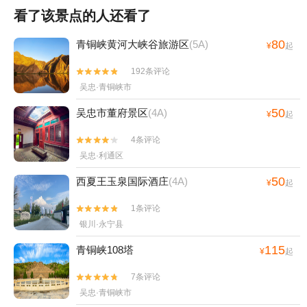
看了该景点的人还看了
80
青铜峡黄河大峡谷旅游区
(5A)
¥
起
192条评论


吴忠·青铜峡市
50
吴忠市董府景区
(4A)
¥
起
4条评论


吴忠·利通区
50
西夏王玉泉国际酒庄
(4A)
¥
起
1条评论


银川·永宁县
115
青铜峡108塔
¥
起
7条评论


吴忠·青铜峡市