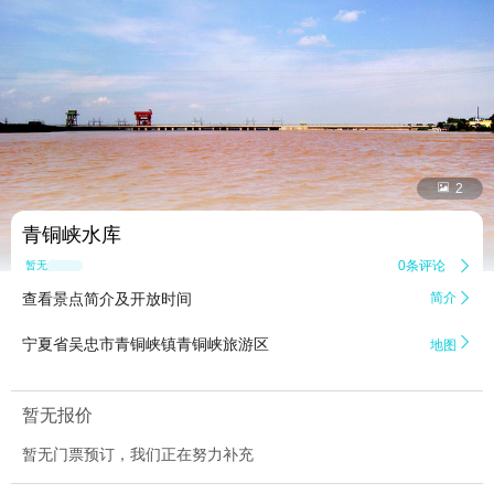


2
青铜峡水库
0条评论

暂无点评
查看景点简介及开放时间
简介


宁夏省吴忠市青铜峡镇青铜峡旅游区
地图
暂无报价
暂无门票预订，我们正在努力补充