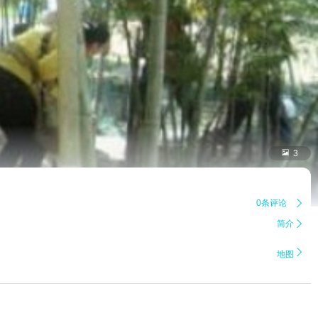

3
0条评论

简介


地图