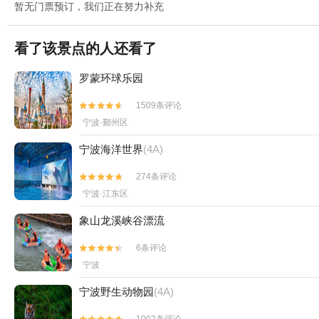
暂无门票预订，我们正在努力补充
看了该景点的人还看了
罗蒙环球乐园
1509条评论


宁波·鄞州区
宁波海洋世界
(4A)
274条评论


宁波·江东区
象山龙溪峡谷漂流
6条评论


宁波
宁波野生动物园
(4A)