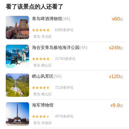
看了该景点的人还看了
60
青岛啤酒博物馆
(4A)
¥
起
6385条评论


青岛·市北区
249
海合安青岛极地海洋公园
(4A)
¥
起
21763条评论


青岛·崂山区
120
崂山风景区
(5A)
¥
起
7218条评论


青岛·崂山区
9.9
海军博物馆
¥
起
4078条评论


青岛·市南区