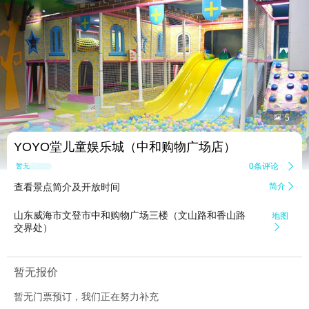


5
YOYO堂儿童娱乐城（中和购物广场店）
0条评论

暂无点评
查看景点简介及开放时间
简介

山东威海市文登市中和购物广场三楼（文山路和香山路
地图
交界处）

暂无报价
暂无门票预订，我们正在努力补充