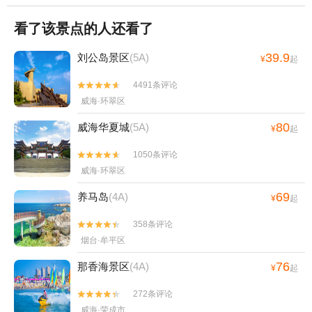
看了该景点的人还看了
39.9
刘公岛景区
(5A)
¥
起
4491条评论


威海·环翠区
80
威海华夏城
(5A)
¥
起
1050条评论


威海·环翠区
69
养马岛
(4A)
¥
起
358条评论


烟台·牟平区
76
那香海景区
(4A)
¥
起
272条评论


威海·荣成市