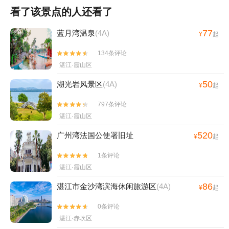
看了该景点的人还看了
77
蓝月湾温泉
(4A)
¥
起
134条评论


湛江·霞山区
50
湖光岩风景区
(4A)
¥
起
797条评论


湛江·霞山区
520
广州湾法国公使署旧址
¥
起
1条评论


湛江·霞山区
86
湛江市金沙湾滨海休闲旅游区
(4A)
¥
起
0条评论


湛江·赤坎区