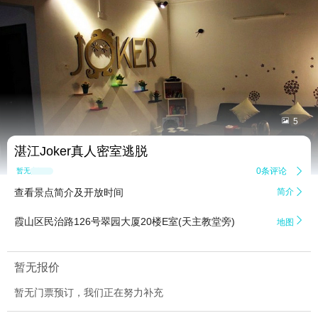


5
湛江Joker真人密室逃脱
0条评论

暂无点评
查看景点简介及开放时间
简介


霞山区民治路126号翠园大厦20楼E室(天主教堂旁)
地图
暂无报价
暂无门票预订，我们正在努力补充