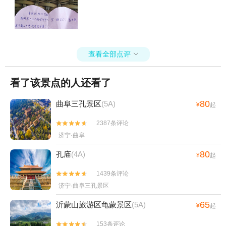
查看全部点评

看了该景点的人还看了
80
曲阜三孔景区
(5A)
¥
起
2387条评论


济宁·曲阜
80
孔庙
(4A)
¥
起
1439条评论


济宁·曲阜三孔景区
65
沂蒙山旅游区龟蒙景区
(5A)
¥
起
153条评论

