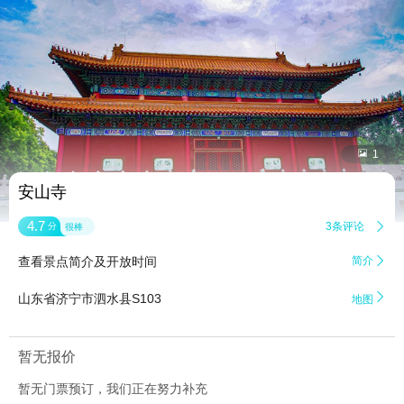


1
安山寺
4.7
3条评论

分
很棒
查看景点简介及开放时间
简介


山东省济宁市泗水县S103
地图
暂无报价
暂无门票预订，我们正在努力补充