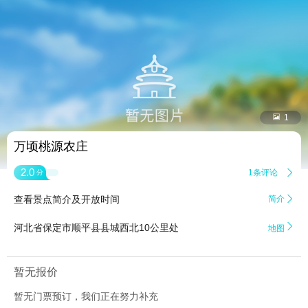


1
万顷桃源农庄
2.0
1条评论

分
查看景点简介及开放时间
简介


河北省保定市顺平县县城西北10公里处
地图
暂无报价
暂无门票预订，我们正在努力补充