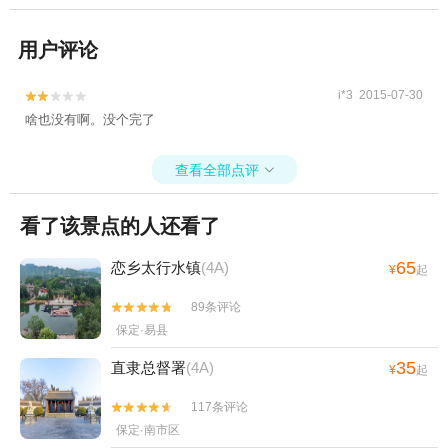
用户评论
i*3 2015-07-30


啥也没有啊。没个完了
查看全部点评

看了该景点的人还看了
65
恋乡太行水镇
(4A)
¥
起
89条评论


保定·易县
35
直隶总督署
(4A)
¥
起
117条评论


保定·南市区