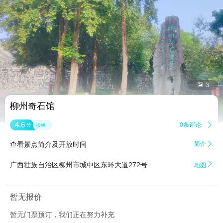


3
柳州奇石馆
4.6
0条评论

分
很棒
查看景点简介及开放时间
简介


广西壮族自治区柳州市城中区东环大道272号
地图
暂无报价
暂无门票预订，我们正在努力补充