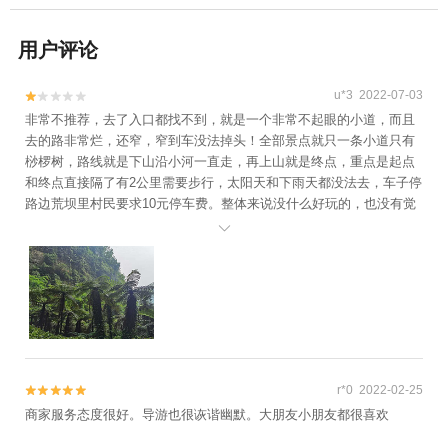
用户评论
u*3 2022-07-03


非常不推荐，去了入口都找不到，就是一个非常不起眼的小道，而且
去的路非常烂，还窄，窄到车没法掉头！全部景点就只一条小道只有
桫椤树，路线就是下山沿小河一直走，再上山就是终点，重点是起点
和终点直接隔了有2公里需要步行，太阳天和下雨天都没法去，车子停
路边荒坝里村民要求10元停车费。整体来说没什么好玩的，也没有觉
得很凉快或者空气有多好，我们从乐山自驾去，感觉就是不值！对

了，还要买门票的10块。
r*0 2022-02-25


商家服务态度很好。导游也很诙谐幽默。大朋友小朋友都很喜欢