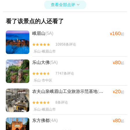
查看全部点评

看了该景点的人还看了
160
峨眉山
(5A)
¥
起
10958条评论


乐山·峨眉山市
80
乐山大佛
(5A)
¥
起
7747条评论


乐山·市中区
20
农夫山泉峨眉山工业旅游示范基地
(4A)
¥
起
8条评论


乐山·峨眉山市
80
东方佛都
(4A)
¥
起