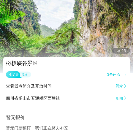


25
桫椤峡谷景区
4.7
3条评论

分
很棒
查看景点简介及开放时间
简介


四川省乐山市五通桥区西坝镇
地图
暂无报价
暂无门票预订，我们正在努力补充