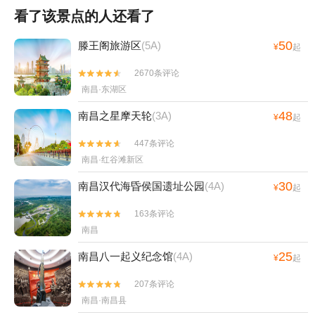
看了该景点的人还看了
50
滕王阁旅游区
(5A)
¥
起
2670条评论


南昌·东湖区
48
南昌之星摩天轮
(3A)
¥
起
447条评论


南昌·红谷滩新区
30
南昌汉代海昏侯国遗址公园
(4A)
¥
起
163条评论


南昌
25
南昌八一起义纪念馆
(4A)
¥
起
207条评论


南昌·南昌县