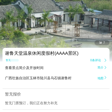


7
谢鲁天堂温泉休闲度假村(AAAA景区)
0条评论

暂无点评
查看景点简介及开放时间
简介


广西壮族自治区玉林市陆川县乌石镇谢鲁村
地图
暂无报价
暂无门票预订，我们正在努力补充