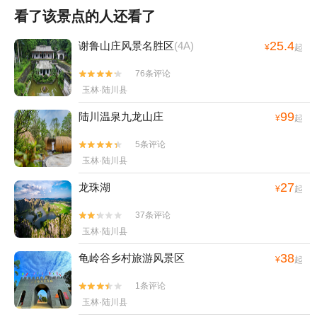
看了该景点的人还看了
25.4
谢鲁山庄风景名胜区
(4A)
¥
起
76条评论


玉林·陆川县
99
陆川温泉九龙山庄
¥
起
5条评论


玉林·陆川县
27
龙珠湖
¥
起
37条评论


玉林·陆川县
38
龟岭谷乡村旅游风景区
¥
起
1条评论


玉林·陆川县