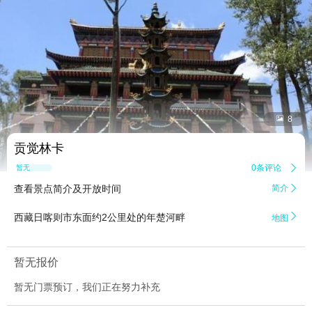


8
贡觉林卡
0条评论

暂无点评
查看景点简介及开放时间
简介


西藏日喀则市东面约2公里处的年楚河畔
地图
暂无报价
暂无门票预订，我们正在努力补充