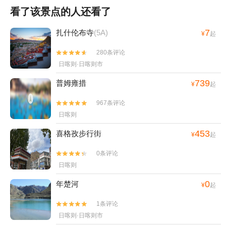
看了该景点的人还看了
7
扎什伦布寺
(5A)
¥
起
280条评论


日喀则·日喀则市
739
普姆雍措
¥
起
967条评论


日喀则
453
喜格孜步行街
¥
起
0条评论


日喀则
0
年楚河
¥
起
1条评论


日喀则·日喀则市