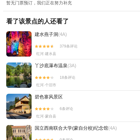
暂无门票预订，我们正在努力补充
看了该景点的人还看了
建水燕子洞
(4A)
379条评论


红河·建水县
丫沙底瀑布温泉
(3A)
18条评论


红河·个旧市
碧色寨风景区
6条评论


红河·蒙自县
国立西南联合大学(蒙自分校)纪念馆
(4A)