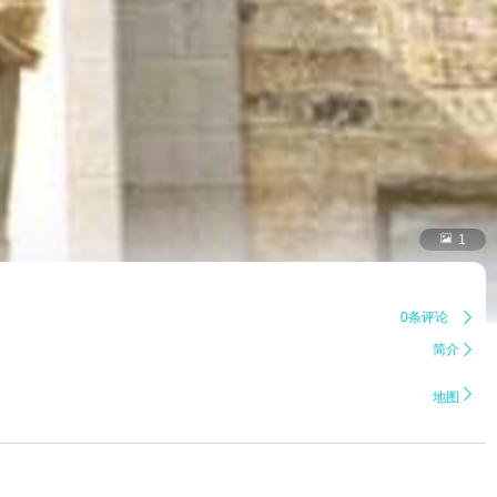

1
0条评论

简介


地图