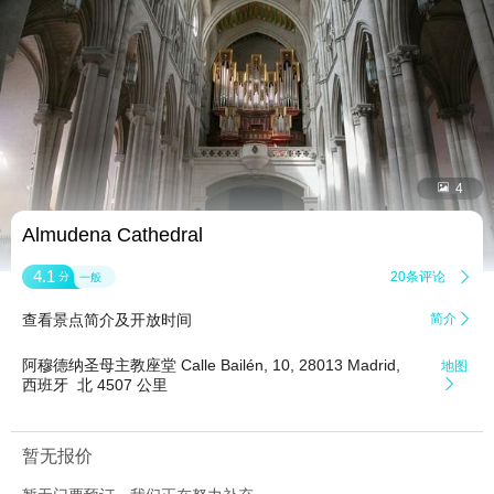


4
Almudena Cathedral
4.1
20条评论

分
一般
查看景点简介及开放时间
简介

阿穆德纳圣母主教座堂 Calle Bailén, 10, 28013 Madrid,
地图
西班牙 ‎ 北 4507 公里

暂无报价