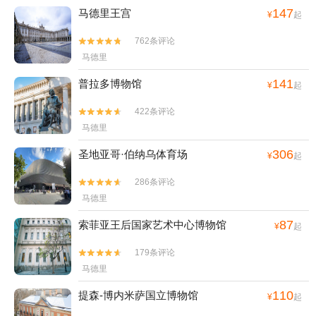
147
马德里王宫
¥
起
762条评论


马德里
141
普拉多博物馆
¥
起
422条评论


马德里
306
圣地亚哥·伯纳乌体育场
¥
起
286条评论


马德里
87
索菲亚王后国家艺术中心博物馆
¥
起
179条评论


马德里
110
提森-博内米萨国立博物馆
¥
起