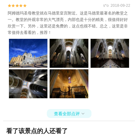
s*o 2018-09-22


阿姆德玛圣母教堂就在马德里皇宫附近。这是马德里最著名的教堂之
一。教堂的外观非常的大气漂亮，内部也是十分的精美，很值得好好
欣赏一下。另外，这里还是免费的，这点也很不错。总之，这里是非
常值得去看看的，推荐！
查看全部点评

看了该景点的人还看了