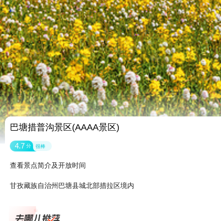
巴塘措普沟景区(AAAA景区)
4.7
分
很棒
查看景点简介及开放时间
甘孜藏族自治州巴塘县城北部措拉区境内