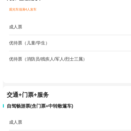
观光车须满4人发车
成人票
优待票（儿童/学生）
优待票（消防员/残疾人/军人/烈士三属）
交通+门票+服务
自驾畅游票(含门票+中转敞篷车)
成人票