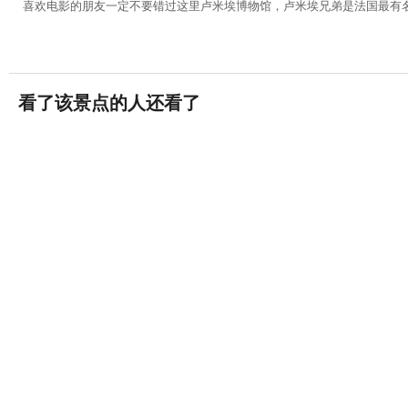
喜欢电影的朋友一定不要错过这里卢米埃博物馆，卢米埃兄弟是法国最有
看了该景点的人还看了
白莱果广场
19条评论


里昂
里昂高卢罗马博物馆
20条评论


里昂
里昂水族馆
0条评论


La Mulatiere