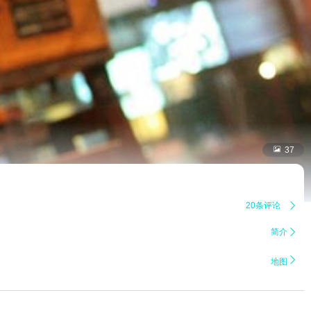

37
20条评论

简介


地图