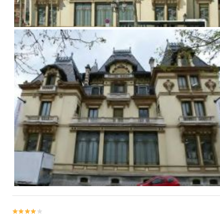

