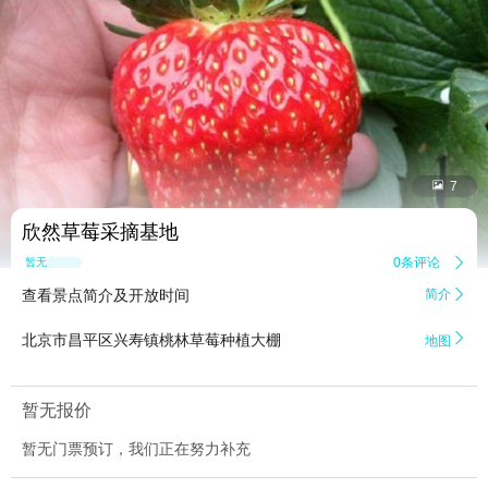


7
欣然草莓采摘基地
0条评论

暂无点评
查看景点简介及开放时间
简介


北京市昌平区兴寿镇桃林草莓种植大棚
地图
暂无报价
暂无门票预订，我们正在努力补充