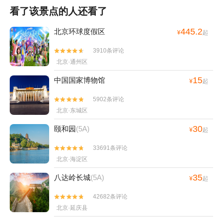
看了该景点的人还看了
445.2
北京环球度假区
¥
起
3910条评论


北京·通州区
15
中国国家博物馆
¥
起
5902条评论


北京·东城区
30
颐和园
(5A)
¥
起
33691条评论


北京·海淀区
35
八达岭长城
(5A)
¥
起
42682条评论


北京·延庆县