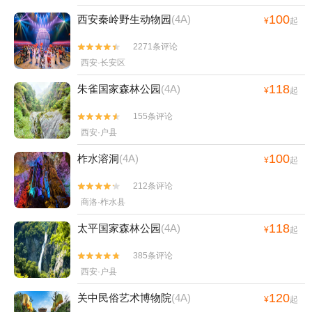
100
西安秦岭野生动物园
(4A)
¥
起
2271条评论


西安·长安区
118
朱雀国家森林公园
(4A)
¥
起
155条评论


西安·户县
100
柞水溶洞
(4A)
¥
起
212条评论


商洛·柞水县
118
太平国家森林公园
(4A)
¥
起
385条评论


西安·户县
120
关中民俗艺术博物院
(4A)
¥
起