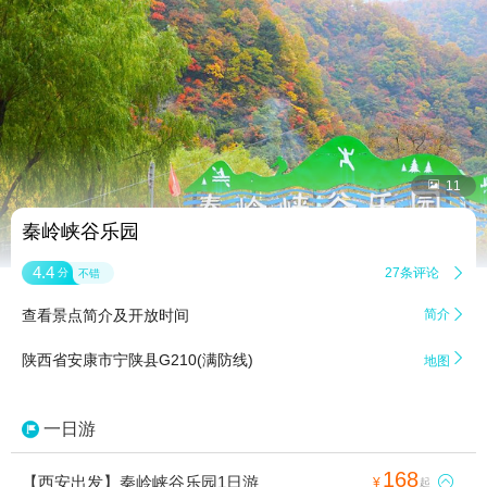


11
秦岭峡谷乐园
4.4
27条评论

分
不错
查看景点简介及开放时间
简介


陕西省安康市宁陕县G210(满防线)
地图
一日游
168
【西安出发】秦岭峡谷乐园1日游

¥
起