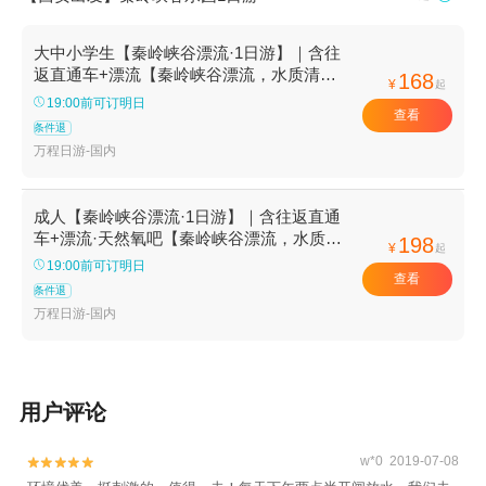
大中小学生【秦岭峡谷漂流·1日游】｜含往
返直通车+漂流【秦岭峡谷漂流，水质清澈
168
¥
起
见底，浪花大到尖叫！ 全长9公里，落差
19:00前可订明日
查看
128米，每一秒都在“过山车”！】
条件退
万程日游-国内
成人【秦岭峡谷漂流·1日游】｜含往返直通
车+漂流·天然氧吧【秦岭峡谷漂流，水质清
198
¥
起
澈见底，浪花大到尖叫！ 全长9公里，落差
19:00前可订明日
查看
128米，每一秒都在“过山车”！】
条件退
万程日游-国内
用户评论
w*0 2019-07-08

