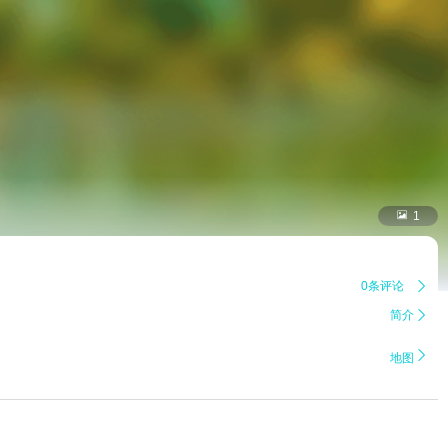

1
0条评论

简介


地图