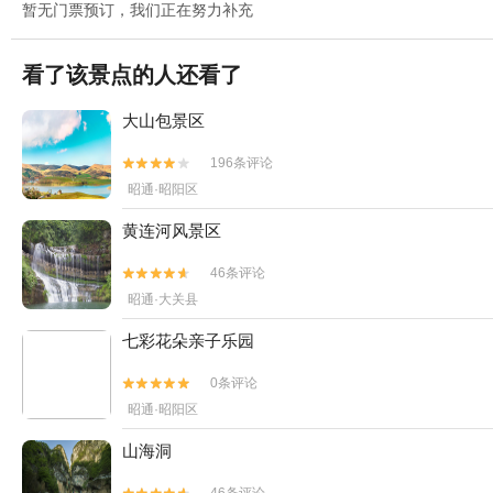
暂无门票预订，我们正在努力补充
看了该景点的人还看了
大山包景区
196条评论


昭通·昭阳区
黄连河风景区
46条评论


昭通·大关县
七彩花朵亲子乐园
0条评论


昭通·昭阳区
山海洞