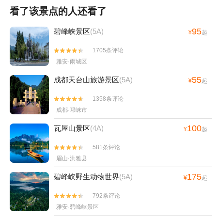
看了该景点的人还看了
95
碧峰峡景区
(5A)
¥
起
1705条评论


雅安·雨城区
55
成都天台山旅游景区
(5A)
¥
起
1358条评论


成都·邛崃市
100
瓦屋山景区
(4A)
¥
起
581条评论


眉山·洪雅县
175
碧峰峡野生动物世界
(5A)
¥
起
792条评论


雅安·碧峰峡景区