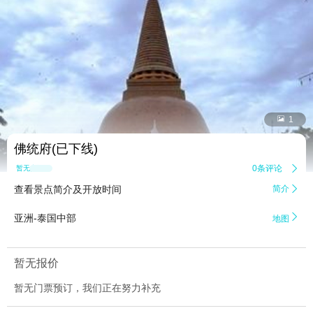


1
佛统府(已下线)
0条评论

暂无点评
查看景点简介及开放时间
简介


亚洲-泰国中部
地图
暂无报价
暂无门票预订，我们正在努力补充