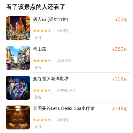
看了该景点的人还看了
52
唐人街 (耀华力路)
¥
起
4条评论


曼谷
380
考山路
¥
起
23条评论


曼谷
112
曼谷暹罗海洋世界
¥
起
2204条评论


曼谷
148
泰国曼谷Let's Relax Spa水疗馆
¥
起
2条评论


曼谷