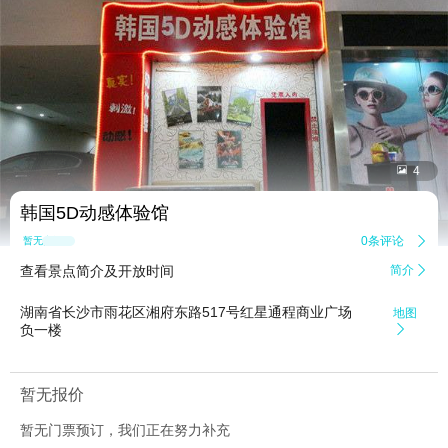


4
韩国5D动感体验馆
0条评论

暂无点评
查看景点简介及开放时间
简介

湖南省长沙市雨花区湘府东路517号红星通程商业广场
地图
负一楼

暂无报价
暂无门票预订，我们正在努力补充