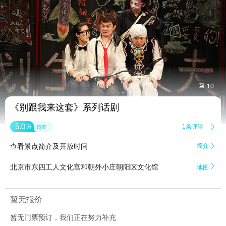


10
《别跟我来这套》系列话剧
5.0
1条评论

分
超赞
查看景点简介及开放时间
简介


北京市东四工人文化宫和朝外小庄朝阳区文化馆
地图
暂无报价
暂无门票预订，我们正在努力补充