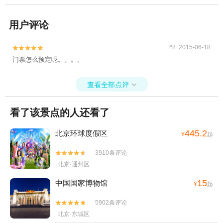
用户评论
f*8 2015-06-18


门票怎么预定呢。。。。
查看全部点评

看了该景点的人还看了
445.2
北京环球度假区
¥
起
3910条评论


北京·通州区
15
中国国家博物馆
¥
起
5902条评论


北京·东城区